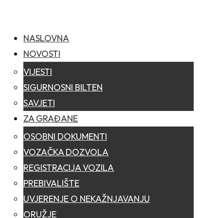
NASLOVNA
NOVOSTI
VIJESTI
SIGURNOSNI BILTEN
SAVJETI
ZA GRAĐANE
OSOBNI DOKUMENTI
VOZAČKA DOZVOLA
REGISTRACIJA VOZILA
PREBIVALIŠTE
UVJERENJE O NEKAŽNJAVANJU
ORUŽJE