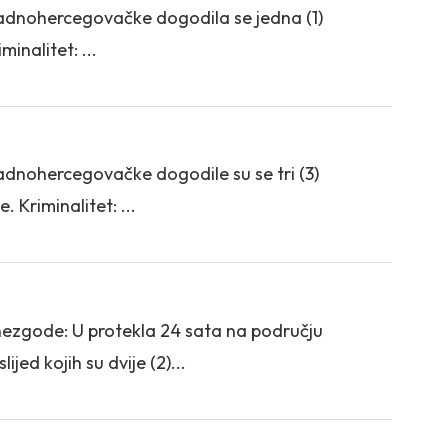
apadnohercegovačke dogodila se jedna (1)
nalitet: ...
padnohercegovačke dogodile su se tri (3)
Kriminalitet: ...
 nezgode: U protekla 24 sata na području
d kojih su dvije (2)...