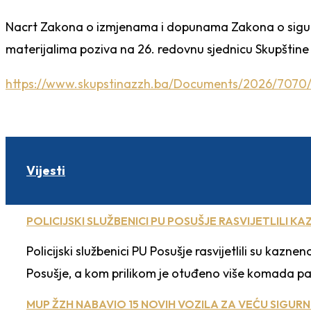
Nacrt Zakona o izmjenama i dopunama Zakona o sigurn
materijalima poziva na 26. redovnu sjednicu Skupštine
https://www.skupstinazzh.ba/Documents/2026/70
Vijesti
POLICIJSKI SLUŽBENICI PU POSUŠJE RASVIJETLILI 
Policijski službenici PU Posušje rasvijetlili su ka
Posušje, a kom prilikom je otuđeno više komada par
MUP ŽZH NABAVIO 15 NOVIH VOZILA ZA VEĆU SIGURN