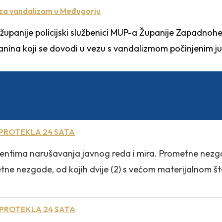
či za vandalizam u Međugorju
anije policijski službenici MUP-a Županije Zapadnoher
janina koji se dovodi u vezu s vandalizmom počinjenim ju
 PROTEKLA 24 SATA
lementima narušavanja javnog reda i mira. Prometne nezg
e nezgode, od kojih dvije (2) s većom materijalnom štet
 PROTEKLA 24 SATA