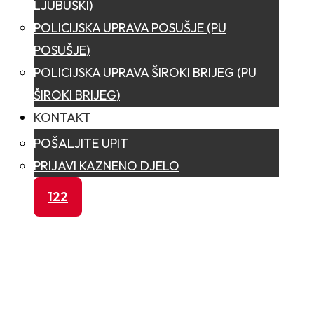
LJUBUŠKI)
POLICIJSKA UPRAVA POSUŠJE (PU
POSUŠJE)
POLICIJSKA UPRAVA ŠIROKI BRIJEG (PU
ŠIROKI BRIJEG)
KONTAKT
POŠALJITE UPIT
PRIJAVI KAZNENO DJELO
122
JAVNI POZIV ZA SUDJEL