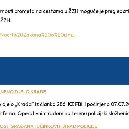
osti prometa na cestama u ŽZH moguće je pregledati i 
 ŽZH.
70/Nacrt%20Zakona%20o%20izm…
KAZNENO DJELO KRAĐE
zneno djelo „Krađa“ iz članka 286. KZ FBiH počinjeno 07.0
fema. Operativnim radom na terenu policijski službenici
OST GRAĐANA I UČINKOVITIJI RAD POLICIJE