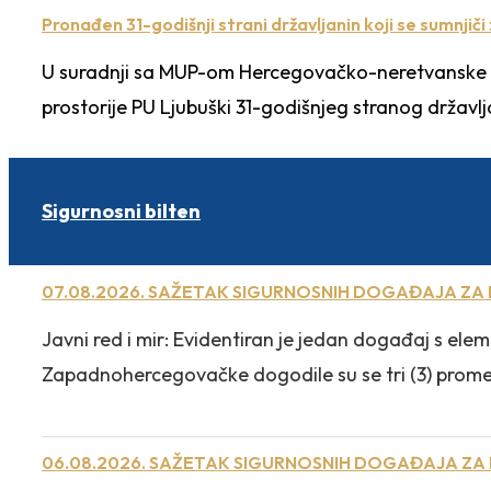
Pronađen 31-godišnji strani državljanin koji se sumnji
U suradnji sa MUP-om Hercegovačko-neretvanske žup
prostorije PU Ljubuški 31-godišnjeg stranog državl
Sigurnosni bilten
07.08.2026. SAŽETAK SIGURNOSNIH DOGAĐAJA ZA
Javni red i mir: Evidentiran je jedan događaj s e
Zapadnohercegovačke dogodile su se tri (3) prometn
06.08.2026. SAŽETAK SIGURNOSNIH DOGAĐAJA ZA