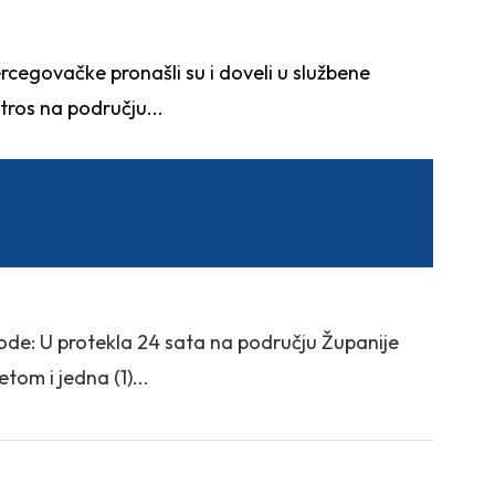
cegovačke pronašli su i doveli u službene
tros na području...
ode: U protekla 24 sata na području Županije
om i jedna (1)...