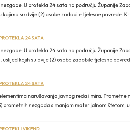
tne nezgode: U protekla 24 sata na području Županije Z
ima su dvije (2) osobe zadobile tjelesne povrede. Krimi
 PROTEKLA 24 SATA
ne nezgode: U protekla 24 sata na području Županije Za
jed kojih su dvije (2) osobe zadobile tjelesne povrede. 
 PROTEKLA 24 SATA
 s elementima narušavanja javnog reda i mira. Prometne
prometnih nezgoda s manjom materijalnom štetom, uslije
PROTEKLI VIKEND