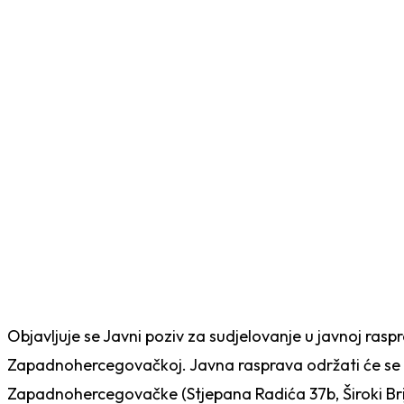
O IZMJENAMA I DOPUNA
CESTAMA U ŽZH
Datum objave: 24.06.2026.
Objavljuje se Javni poziv za sudjelovanje u javnoj r
Zapadnohercegovačkoj. Javna rasprava održati će se d
Zapadnohercegovačke (Stjepana Radića 37b, Široki Bri