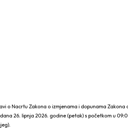
MA ZAKONA O SIGURNOST
aspravi o Nacrtu Zakona o izmjenama i dopunama Zakona 
ana 26. lipnja 2026. godine (petak) s početkom u 09:00
jeg).