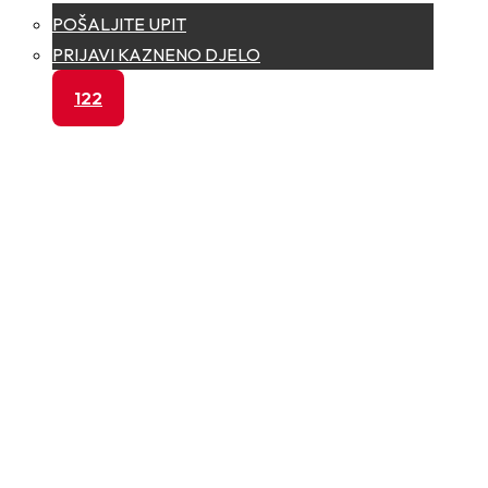
POŠALJITE UPIT
PRIJAVI KAZNENO DJELO
122
Policijske uprave u
Zapadnohercegovačkoj
županiji