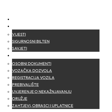
NASLOVNA
NOVOSTI
VIJESTI
SIGURNOSNI BILTEN
SAVJETI
ZA GRAĐANE
OSOBNI DOKUMENTI
VOZAČKA DOZVOLA
REGISTRACIJA VOZILA
PREBIVALIŠTE
UVJERENJE O NEKAŽNJAVANJU
ORUŽJE
ZAHTJEVI, OBRASCI I UPLATNICE