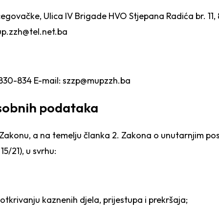
egovačke, Ulica IV Brigade HVO Stjepana Radića br. 11,
p.zzh@tel.net.ba
9 830-834 E-mail: szzp@mupzzh.ba
osobnih podataka
Zakonu, a na temelju članka 2. Zakona o unutarnjim po
5/21), u svrhu:
 otkrivanju kazne
nih djela, prijestupa i prekršaja;