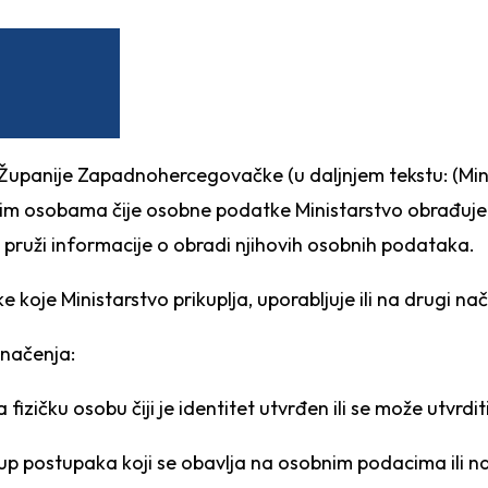
va Županije Zapadnohercegovačke (u daljnjem tekstu: (Min
svim osobama čije osobne podatke Ministarstvo obrađuje 
ruži informacije o obradi njihovih osobnih podataka.
 koje Ministarstvo prikuplja, uporabljuje ili na drugi na
značenja:
izičku osobu čiji je identitet utvrđen ili se može utvrditi
kup postupaka koji se obavlja na osobnim podacima ili