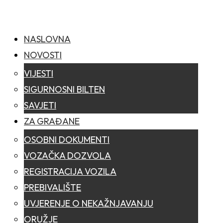
NASLOVNA
NOVOSTI
VIJESTI
SIGURNOSNI BILTEN
SAVJETI
ZA GRAĐANE
OSOBNI DOKUMENTI
VOZAČKA DOZVOLA
REGISTRACIJA VOZILA
PREBIVALIŠTE
UVJERENJE O NEKAŽNJAVANJU
ORUŽJE