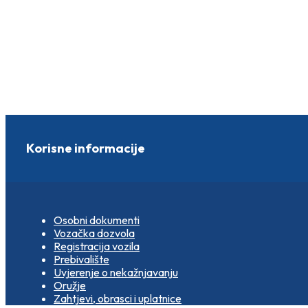
Korisne informacije
Osobni dokumenti
Vozačka dozvola
Registracija vozila
Prebivalište
Uvjerenje o nekažnjavanju
Oružje
Zahtjevi, obrasci i uplatnice