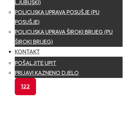
LJUBUŠKI)
POLICIJSKA UPRAVA POSUŠJE (PU
POSUŠJE)
POLICIJSKA UPRAVA ŠIROKI BRIJEG (PU
ŠIROKI BRIJEG)
KONTAKT
POŠALJITE UPIT
PRIJAVI KAZNENO DJELO
122
Pravila privatnosti