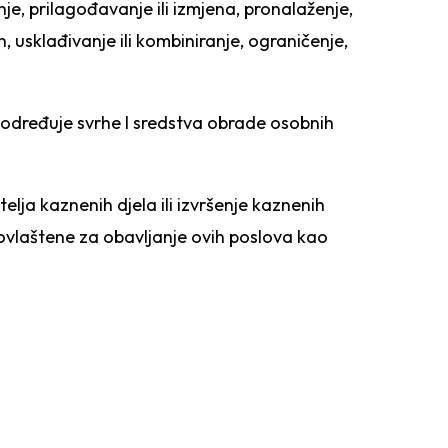
nje, prilagođavanje ili izmjena, pronalaženje,
, usklađivanje ili kombiniranje, ograničenje,
im određuje svrhe I sredstva obrade osobnih
telja kaznenih djela ili izvršenje kaznenih
m ovlaštene za obav
ljanje ovih poslova kao