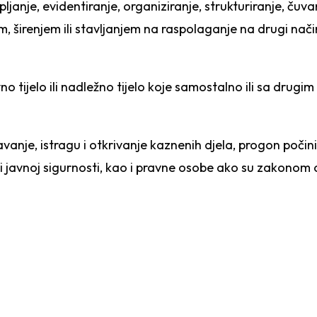
ljanje, evidentiranje, organiziranje, strukturiranje, čuva
, širenjem ili stavljanjem na raspolaganje na drugi način
no tijelo ili nadležno tijelo koje samostalno ili sa drug
avanje, istragu i otkrivanje kaznenih djela, progon počini
etnji javnoj sigurnosti, kao i pravne osobe ako su zakono