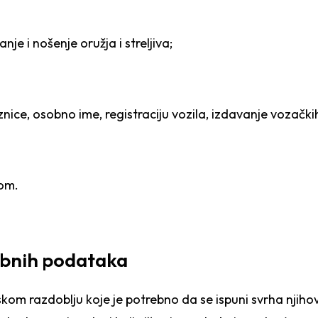
nje i nošenje oružja i streljiva;
nice, osobno ime, registraciju vozila
, izdavanje vozački
nom.
obnih podataka
m razdoblju koje je potrebno da se ispuni svrha njihov