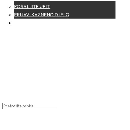
POŠALJITE UPIT
PRIJAVI KAZNENO DJELO
122
Tjeralice