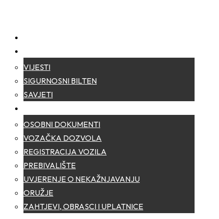
NASLOVNA
NOVOSTI
VIJESTI
SIGURNOSNI BILTEN
SAVJETI
ZA GRAĐANE
OSOBNI DOKUMENTI
VOZAČKA DOZVOLA
REGISTRACIJA VOZILA
PREBIVALIŠTE
UVJERENJE O NEKAŽNJAVANJU
ORUŽJE
ZAHTJEVI, OBRASCI I UPLATNICE