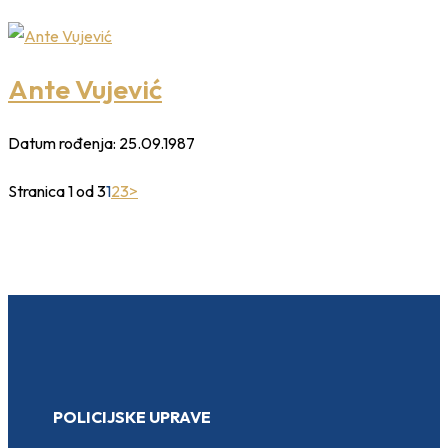
Ante Vujević
Datum rođenja:
25.09.1987
Stranica 1 od 3
1
2
3
>
POLICIJSKE UPRAVE