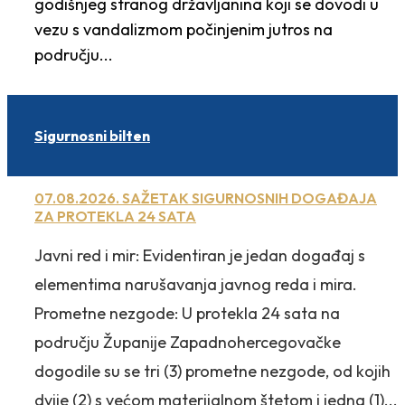
godišnjeg stranog državljanina koji se dovodi u
vezu s vandalizmom počinjenim jutros na
području...
Sigurnosni bilten
07.08.2026. SAŽETAK SIGURNOSNIH DOGAĐAJA
ZA PROTEKLA 24 SATA
Javni red i mir: Evidentiran je jedan događaj s
elementima narušavanja javnog reda i mira.
Prometne nezgode: U protekla 24 sata na
području Županije Zapadnohercegovačke
dogodile su se tri (3) prometne nezgode, od kojih
dvije (2) s većom materijalnom štetom i jedna (1)...