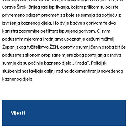
uprave Široki Brijeg radi ispitivanja, kojom prilikom su od iste
privremeno oduzeti predmeti za koje se sumnja da potječu iz
izvršenja kaznenog djela, i to dvije bačve s gorivom te dva
kanistra zapremine pet litara ispunjena gorivom. O svim
poduzetim mjerama i radnjama upoznat je dežurni tužitelj
Županijskog tužiteljstva ŽZH, a protiv osumnjičenih osoba bit će
poduzete zakonom propisane mjere zbog postojanja osnova
sumnje da su počinile kazneno djelo „Krađa“. Policijski
službenici nastavljaju daljnji rad na dokumentiranju navedenog
kaznenog djela.
Vijesti