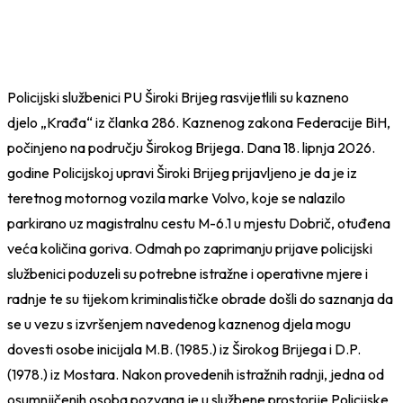
Policijski službenici PU Široki Brijeg rasvijetlili su kazneno
djelo „Krađa“ iz članka 286. Kaznenog zakona Federacije BiH,
počinjeno na području Širokog Brijega. Dana 18. lipnja 2026.
godine Policijskoj upravi Široki Brijeg prijavljeno je da je iz
teretnog motornog vozila marke Volvo, koje se nalazilo
parkirano uz magistralnu cestu M-6.1 u mjestu Dobrič, otuđena
veća količina goriva. Odmah po zaprimanju prijave policijski
službenici poduzeli su potrebne istražne i operativne mjere i
radnje te su tijekom kriminalističke obrade došli do saznanja da
se u vezu s izvršenjem navedenog kaznenog djela mogu
dovesti osobe inicijala M.B. (1985.) iz Širokog Brijega i D.P.
(1978.) iz Mostara. Nakon provedenih istražnih radnji, jedna od
osumnjičenih osoba pozvana je u službene prostorije Policijske