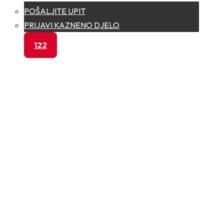
POŠALJITE UPIT
PRIJAVI KAZNENO DJELO
122
Rasvijetljena krađa goriva na
području Širokog Brijega
Datum objave: 19.06.2026.