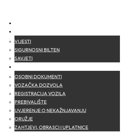
NASLOVNA
NOVOSTI
VIJESTI
SIGURNOSNI BILTEN
SAVJETI
ZA GRAĐANE
OSOBNI DOKUMENTI
VOZAČKA DOZVOLA
REGISTRACIJA VOZILA
PREBIVALIŠTE
UVJERENJE O NEKAŽNJAVANJU
ORUŽJE
ZAHTJEVI, OBRASCI I UPLATNICE